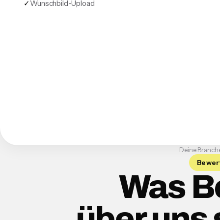
✓
Wunschbild-Upload
Deine Branche 
Bewer
Was B
über uns