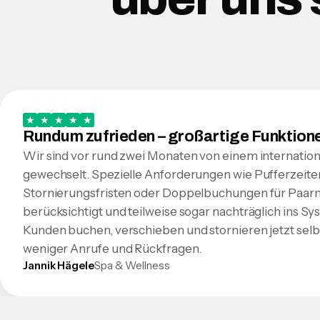
★
★
★
★
★
Rundum zufrieden – großartige Funktione
Wir sind vor rund zwei Monaten von einem internatio
gewechselt. Spezielle Anforderungen wie Pufferzeiten,
Stornierungsfristen oder Doppelbuchungen für Paa
berücksichtigt und teilweise sogar nachträglich ins Sy
Kunden buchen, verschieben und stornieren jetzt selb
weniger Anrufe und Rückfragen.
Jannik Hägele
Spa & Wellness