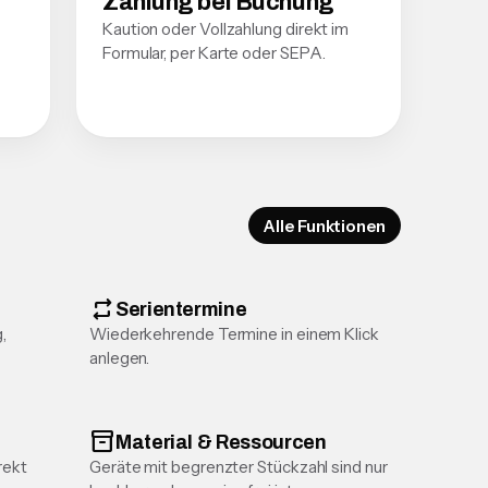
Zahlung bei Buchung
Kaution oder Vollzahlung direkt im
Formular, per Karte oder SEPA.
Alle Funktionen
repeat
Serientermine
,
Wiederkehrende Termine in einem Klick
anlegen.
inventory_2
Material & Ressourcen
rekt
Geräte mit begrenzter Stückzahl sind nur