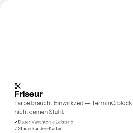
content_cut
Friseur
Farbe braucht Einwirkzeit — TerminQ blockt
nicht deinen Stuhl.
✓
Dauer-Varianten je Leistung
✓
Stammkunden-Kartei