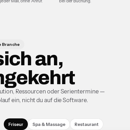
jeder Mail, ohne Anruf.
bei der Buchung.
e Branche
sich an,
mgekehrt
aution, Ressourcen oder Serientermine —
auf ein, nicht du auf die Software.
Friseur
Spa & Massage
Restaurant