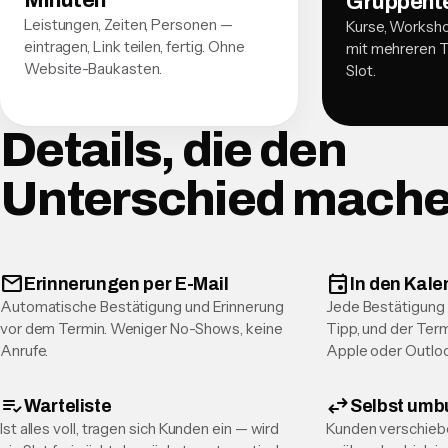
Minuten
Gruppent
Leistungen, Zeiten, Personen —
Kurse, Worksh
eintragen, Link teilen, fertig. Ohne
mit mehreren T
Website-Baukasten.
Slot.
Details, die den
Unterschied mach
mail
event
Erinnerungen per E-Mail
In den Kale
Automatische Bestätigung und Erinnerung
Jede Bestätigung 
vor dem Termin. Weniger No-Shows, keine
Tipp, und der Term
Anrufe.
Apple oder Outlo
playlist_add_check
swap_horiz
Warteliste
Selbst umb
Ist alles voll, tragen sich Kunden ein — wird
Kunden verschieb