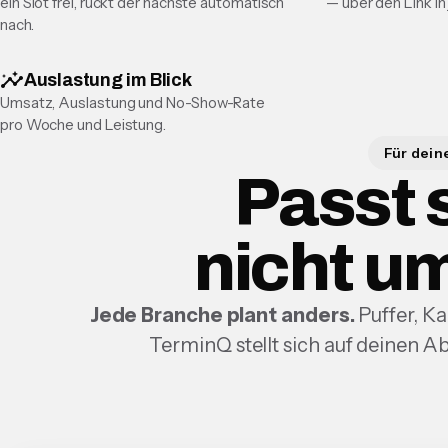
ein Slot frei, rückt der nächste automatisch
— über den Link in 
nach.
insights
Auslastung im Blick
Umsatz, Auslastung und No-Show-Rate
pro Woche und Leistung.
Für dein
Passt 
nicht u
Jede Branche plant anders.
Puffer, K
TerminQ stellt sich auf deinen Abl