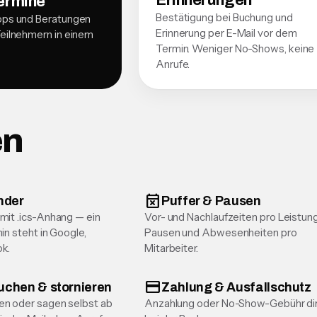
Erinnerungen
ermine
Bestätigung bei Buchung und
ops und Beratungen
Erinnerung per E-Mail vor dem
eilnehmern in einem
Termin. Weniger No-Shows, keine
Anrufe.
en
event_busy
nder
Puffer & Pausen
mit .ics-Anhang — ein
Vor- und Nachlaufzeiten pro Leistung
in steht in Google,
Pausen und Abwesenheiten pro
ok.
Mitarbeiter.
credit_card
uchen & stornieren
Zahlung & Ausfallschutz
en oder sagen selbst ab
Anzahlung oder No-Show-Gebühr di