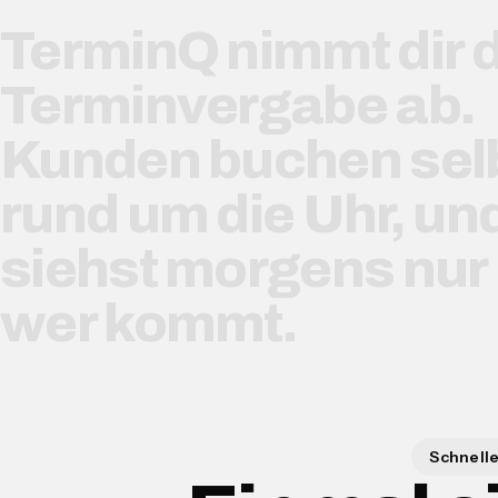
TerminQ nimmt dir d
Terminvergabe ab.
Kunden buchen selb
rund um die Uhr, un
siehst morgens nur
wer kommt.
Schnell