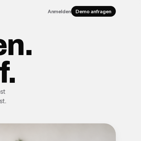
Anmelden
Demo anfragen
en.
f.
st
st.