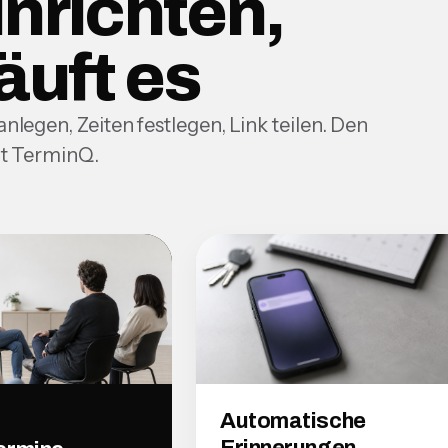
inrichten,
äuft es
nlegen, Zeiten festlegen, Link teilen. Den
t TerminQ.
Automatische