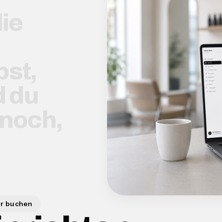
ie
st,
d du
 noch,
er buchen