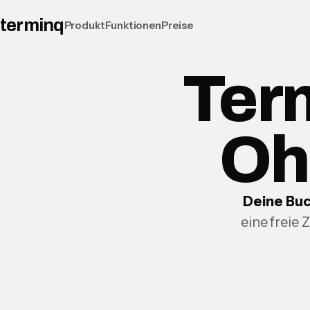
terminq
Produkt
Funktionen
Preise
Ter
Oh
Deine Buc
eine freie 