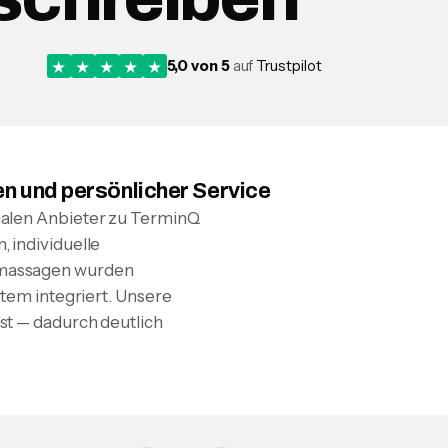
★
★
★
★
★
5,0
von
5
auf
Trustpilot
n und persönlicher Service
nalen Anbieter zu TerminQ
 individuelle
rmassagen wurden
stem integriert. Unsere
st — dadurch deutlich